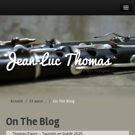
ACCUEIL
AGENDA
PROJETS
PARCOURS
DISCOGRAPHIE
CONTACT
Accueil
/
Et aussi ...
/
On The Blog
On The Blog
Thomas/Faure – Tournée en Suède 2025