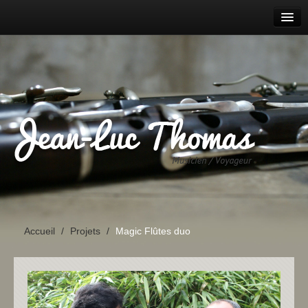
ACCUEIL
AGENDA
PROJETS
PARCOURS
DISCOGRAPHIE
CONTACT
Accueil
/
Projets
/
Magic Flûtes duo