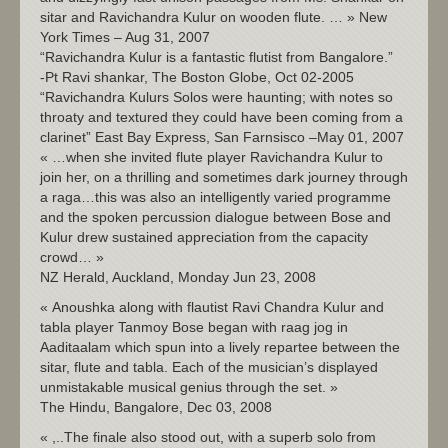
sitar and Ravichandra Kulur on wooden flute. … » New
York Times – Aug 31, 2007
“Ravichandra Kulur is a fantastic flutist from Bangalore.”
-Pt Ravi shankar, The Boston Globe, Oct 02-2005
“Ravichandra Kulurs Solos were haunting; with notes so
throaty and textured they could have been coming from a
clarinet” East Bay Express, San Farnsisco –May 01, 2007
« …when she invited flute player Ravichandra Kulur to
join her, on a thrilling and sometimes dark journey through
a raga…this was also an intelligently varied programme
and the spoken percussion dialogue between Bose and
Kulur drew sustained appreciation from the capacity
crowd… »
NZ Herald, Auckland, Monday Jun 23, 2008
« Anoushka along with flautist Ravi Chandra Kulur and
tabla player Tanmoy Bose began with raag jog in
Aaditaalam which spun into a lively repartee between the
sitar, flute and tabla. Each of the musician’s displayed
unmistakable musical genius through the set. »
The Hindu, Bangalore, Dec 03, 2008
« ,..The finale also stood out, with a superb solo from