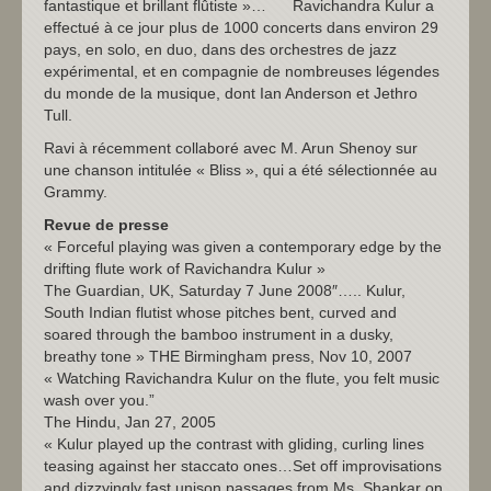
fantastique et brillant flûtiste »… Ravichandra Kulur a
effectué à ce jour plus de 1000 concerts dans environ 29
pays, en solo, en duo, dans des orchestres de jazz
expérimental, et en compagnie de nombreuses légendes
du monde de la musique, dont Ian Anderson et Jethro
Tull.
Ravi à récemment collaboré avec M. Arun Shenoy sur
une chanson intitulée « Bliss », qui a été sélectionnée au
Grammy.
Revue de presse
« Forceful playing was given a contemporary edge by the
drifting flute work of Ravichandra Kulur »
The Guardian, UK, Saturday 7 June 2008″….. Kulur,
South Indian flutist whose pitches bent, curved and
soared through the bamboo instrument in a dusky,
breathy tone » THE Birmingham press, Nov 10, 2007
« Watching Ravichandra Kulur on the flute, you felt music
wash over you.”
The Hindu, Jan 27, 2005
« Kulur played up the contrast with gliding, curling lines
teasing against her staccato ones…Set off improvisations
and dizzyingly fast unison passages from Ms. Shankar on