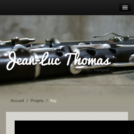
ACCUEIL
AGENDA
PROJETS
PARCOURS
DISCOGRAPHIE
CONTACT
Accueil
/
Projets
/
Kej