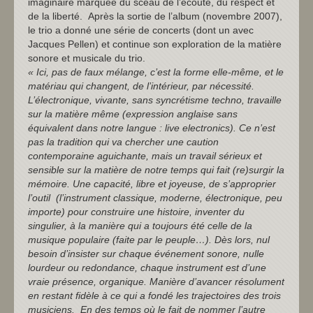
imaginaire marquée du sceau de l’écoute, du respect et
de la liberté. Après la sortie de l’album (novembre 2007),
le trio a donné une série de concerts (dont un avec
Jacques Pellen) et continue son exploration de la matière
sonore et musicale du trio.
« Ici, pas de faux mélange, c’est la forme elle-même, et le
matériau qui changent, de l’intérieur, par nécessité.
L’électronique, vivante, sans syncrétisme techno, travaille
sur la matière même (expression anglaise sans
équivalent dans notre langue : live electronics). Ce n’est
pas la tradition qui va chercher une caution
contemporaine aguichante, mais un travail sérieux et
sensible sur la matière de notre temps qui fait (re)surgir la
mémoire. Une capacité, libre et joyeuse, de s’approprier
l’outil (l’instrument classique, moderne, électronique, peu
importe) pour construire une histoire, inventer du
singulier, à la manière qui a toujours été celle de la
musique populaire (faite par le peuple…). Dès lors, nul
besoin d’insister sur chaque événement sonore, nulle
lourdeur ou redondance, chaque instrument est d’une
vraie présence, organique. Manière d’avancer résolument
en restant fidèle à ce qui a fondé les trajectoires des trois
musiciens. En des temps où le fait de nommer l’autre