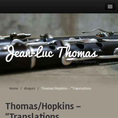
HOME
TOUR DATES
PROJECTS
BIOGRAPHY
DISCOGRAPHY
CONTACT
Home
/
disques
/
Thomas/Hopkins – “Translations
Thomas/Hopkins –
“Translations