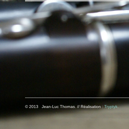
© 2013 Jean-Luc Thomas.
//
Réalisation :
Tryptyk
.