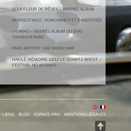
SOUFFLEUR DE RÊVES – NOUVEL ALBUM
NORDESTINOZ, OONCHANCY ET EAUDYSSÉE
« GWIAD » NOUVEL ALBUM DU DUO
THOMAS/FAURE
PAGE ARTISTE SUR BANDCAMP
HAKILÉ-MÉMOIRE 10/12 LE QUARTZ BREST –
FESTIVAL NO BORDER
LIENS
BLOG
ESPACE PRO
MENTIONS LÉGALES