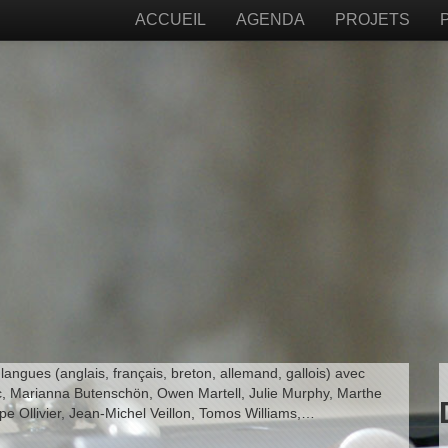
ACCUEIL
AGENDA
PROJETS
angues (anglais, français, breton, allemand, gallois) avec
, Marianna Butenschön, Owen Martell, Julie Murphy, Marthe
pe Ollivier, Jean-Michel Veillon, Tomos Williams,…