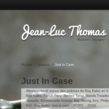
Accueil
/
disques
/
Just In Case
Just In Case
Album collectif autour des poêmes de Roy Eales en 5 l
Roy Eales, Fanch Péru, Bernez Tangi, Nanda Troadec
Vassallo, Emmanuelle Huteau, Kej, Yannig Jory, Philip
Ref : Roy Eales ‘Just in case’ (JIC001 – 2010)