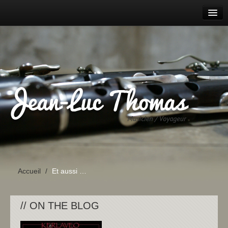
ACCUEIL
AGENDA
PROJETS
PARCOURS
DISCOGRAPHIE
CONTACT
Accueil
/
Et aussi …
// ON THE BLOG