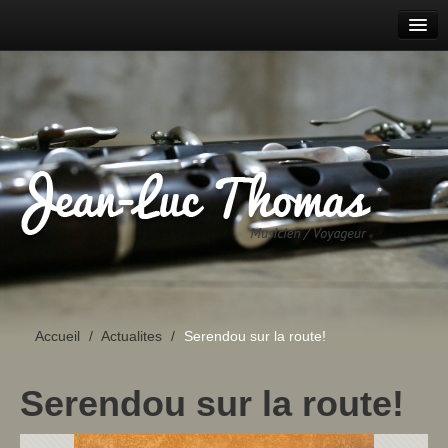
ACCUEIL
AGENDA
PROJETS
PARCOURS
DISCOGRAPHIE
CONTACT
Accueil
/
Actualites
/
Serendou sur la route!
Serendou sur la route!